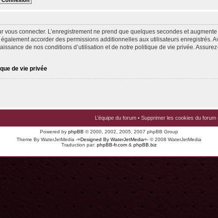
ur vous connecter. L’enregistrement ne prend que quelques secondes et augmente v
 également accorder des permissions additionnelles aux utilisateurs enregistrés. Av
issance de nos conditions d’utilisation et de notre politique de vie privée. Assurez-
ique de vie privée
L’équipe du forum
•
Supprimer les cookies du forum
Powered by
phpBB
© 2000, 2002, 2005, 2007 phpBB Group
Theme By WaterJetMedia
-=Designed By WaterJetMedia=-
© 2008 WaterJetMedia
Traduction par:
phpBB-fr.com
&
phpBB.biz