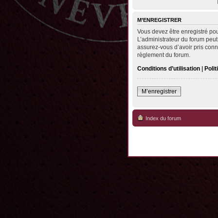
M’ENREGISTRER
Vous devez être enregistré po
L’administrateur du forum peut
assurez-vous d’avoir pris conna
règlement du forum.
Conditions d’utilisation
|
Polit
M’enregistrer
Index du forum