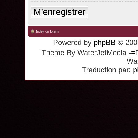
M’enregistrer
Index du forum
Powered by
phpBB
© 2000
Theme By WaterJetMedia
-=
Wat
Traduction par:
p