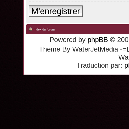
M’enregistrer
Index du forum
Powered by
phpBB
© 2000
Theme By WaterJetMedia
-=
Wat
Traduction par:
p