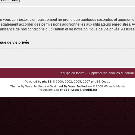
ur vous connecter. L’enregistrement ne prend que quelques secondes et augmente v
 également accorder des permissions additionnelles aux utilisateurs enregistrés. Av
issance de nos conditions d’utilisation et de notre politique de vie privée. Assurez-
ique de vie privée
L’équipe du forum
•
Supprimer les cookies du forum
Powered by
phpBB
© 2000, 2002, 2005, 2007 phpBB Group
Theme By WaterJetMedia
-=Designed By WaterJetMedia=-
© 2008 WaterJetMedia
Traduction par:
phpBB-fr.com
&
phpBB.biz