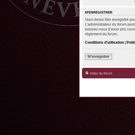
M’ENREGISTRER
Vous devez être enregistré po
L’administrateur du forum peut
assurez-vous d’avoir pris conna
règlement du forum.
Conditions d’utilisation
|
Polit
M’enregistrer
Index du forum