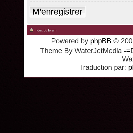
M’enregistrer
Index du forum
Powered by
phpBB
© 2000
Theme By WaterJetMedia
-=
Wat
Traduction par:
p