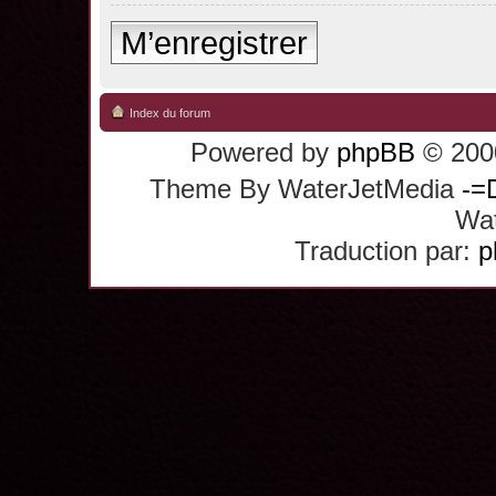
M’enregistrer
Index du forum
Powered by
phpBB
© 2000
Theme By WaterJetMedia
-=
Wat
Traduction par:
p