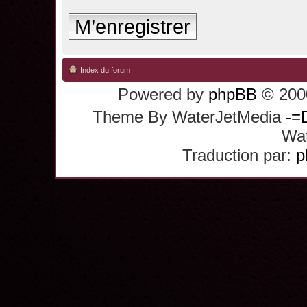
M’enregistrer
Index du forum
Powered by
phpBB
© 2000
Theme By WaterJetMedia
-=
Wat
Traduction par:
p