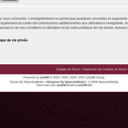
ur vous connecter. L’enregistrement ne prend que quelques secondes et augmente v
 également accorder des permissions additionnelles aux utilisateurs enregistrés. Av
issance de nos conditions d’utilisation et de notre politique de vie privée. Assurez-
ique de vie privée
L’équipe du forum
•
Supprimer les cookies du forum
Powered by
phpBB
© 2000, 2002, 2005, 2007 phpBB Group
Theme By WaterJetMedia
-=Designed By WaterJetMedia=-
© 2008 WaterJetMedia
Traduction par:
phpBB-fr.com
&
phpBB.biz