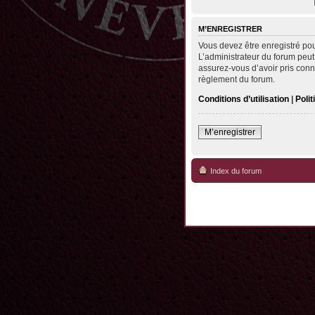
M’ENREGISTRER
Vous devez être enregistré po
L’administrateur du forum peut
assurez-vous d’avoir pris conna
règlement du forum.
Conditions d’utilisation
|
Polit
M’enregistrer
Index du forum