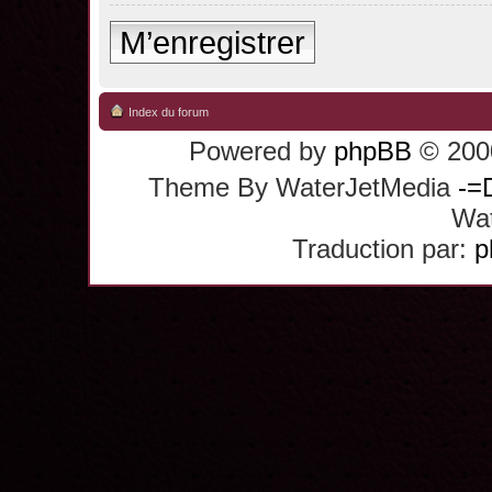
M’enregistrer
Index du forum
Powered by
phpBB
© 2000
Theme By WaterJetMedia
-=
Wat
Traduction par:
p