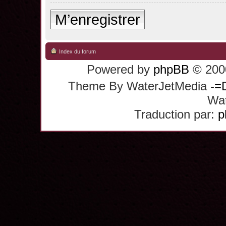
M’enregistrer
Index du forum
Powered by
phpBB
© 2000
Theme By WaterJetMedia
-=
Wat
Traduction par:
p