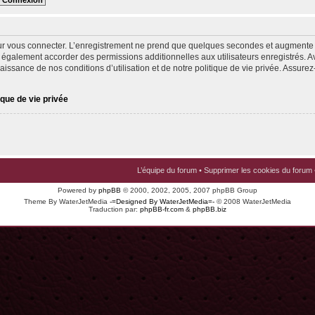
ur vous connecter. L’enregistrement ne prend que quelques secondes et augmente v
 également accorder des permissions additionnelles aux utilisateurs enregistrés. Av
issance de nos conditions d’utilisation et de notre politique de vie privée. Assurez-
ique de vie privée
L’équipe du forum
•
Supprimer les cookies du forum
Powered by
phpBB
© 2000, 2002, 2005, 2007 phpBB Group
Theme By WaterJetMedia
-=Designed By WaterJetMedia=-
© 2008 WaterJetMedia
Traduction par:
phpBB-fr.com
&
phpBB.biz