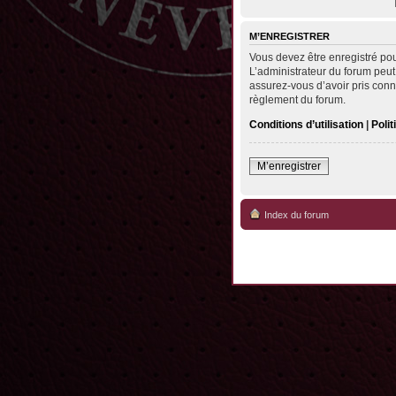
M’ENREGISTRER
Vous devez être enregistré po
L’administrateur du forum peut
assurez-vous d’avoir pris conna
règlement du forum.
Conditions d’utilisation
|
Polit
M’enregistrer
Index du forum