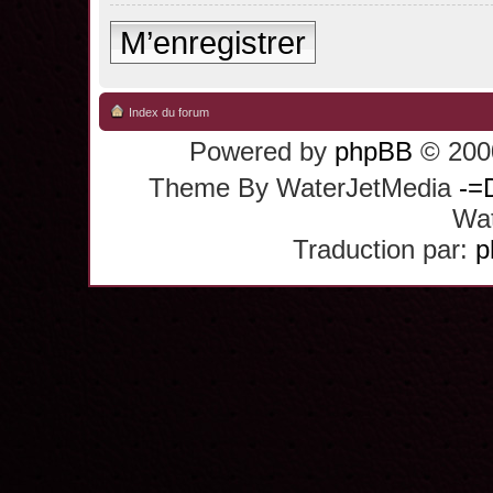
M’enregistrer
Index du forum
Powered by
phpBB
© 2000
Theme By WaterJetMedia
-=
Wat
Traduction par:
p