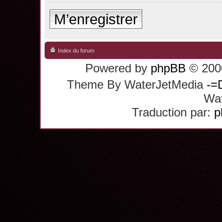
M’enregistrer
Index du forum
Powered by
phpBB
© 2000
Theme By WaterJetMedia
-=
Wat
Traduction par:
p