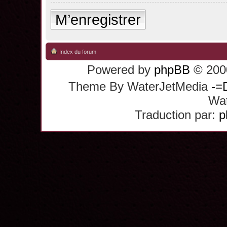
M’enregistrer
Index du forum
Powered by
phpBB
© 2000
Theme By WaterJetMedia
-=
Wat
Traduction par:
p