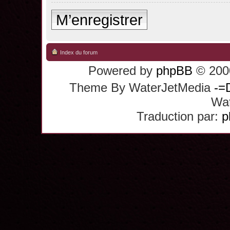
M’enregistrer
Index du forum
Powered by
phpBB
© 2000
Theme By WaterJetMedia
-=
Wat
Traduction par:
p