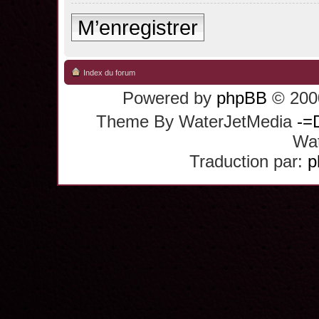
M’enregistrer
Index du forum
Powered by
phpBB
© 2000
Theme By WaterJetMedia
-=
Wat
Traduction par:
p