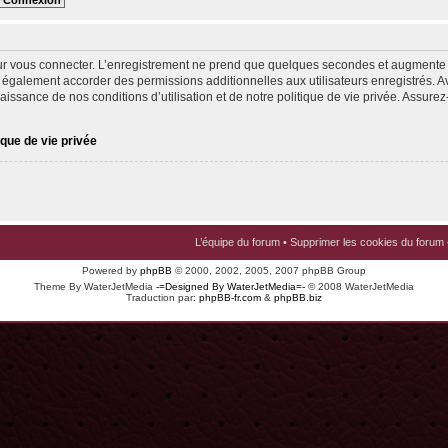
ur vous connecter. L’enregistrement ne prend que quelques secondes et augmente v
 également accorder des permissions additionnelles aux utilisateurs enregistrés. Av
issance de nos conditions d’utilisation et de notre politique de vie privée. Assurez-
ique de vie privée
L’équipe du forum
•
Supprimer les cookies du forum
Powered by
phpBB
© 2000, 2002, 2005, 2007 phpBB Group
Theme By WaterJetMedia
-=Designed By WaterJetMedia=-
© 2008 WaterJetMedia
Traduction par:
phpBB-fr.com
&
phpBB.biz