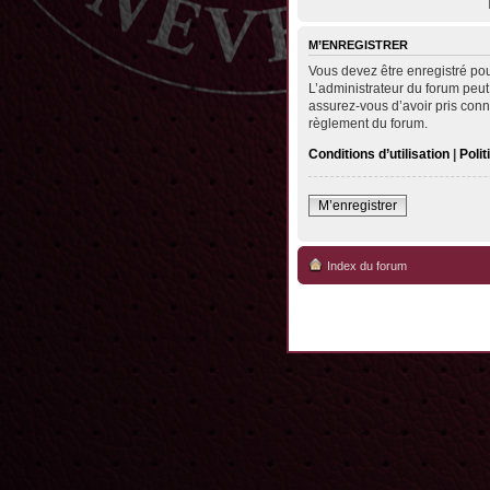
M’ENREGISTRER
Vous devez être enregistré po
L’administrateur du forum peut
assurez-vous d’avoir pris conna
règlement du forum.
Conditions d’utilisation
|
Polit
M’enregistrer
Index du forum