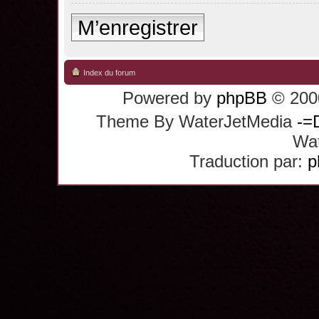
M’enregistrer
Index du forum
Powered by
phpBB
© 2000
Theme By WaterJetMedia
-=
Wat
Traduction par:
p