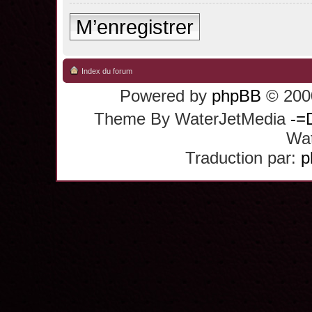
M’enregistrer
Index du forum
Powered by
phpBB
© 2000
Theme By WaterJetMedia
-=
Wat
Traduction par:
p