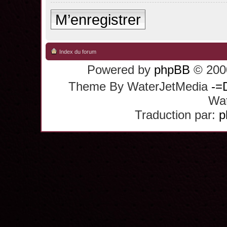
M’enregistrer
Index du forum
Powered by
phpBB
© 2000
Theme By WaterJetMedia
-=
Wat
Traduction par:
p