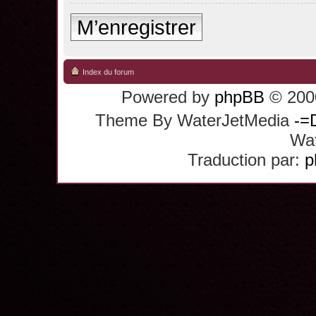
M’enregistrer
Index du forum
Powered by
phpBB
© 2000
Theme By WaterJetMedia
-=
Wat
Traduction par:
p