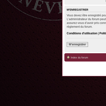
M’ENREGISTRER
Vous devez être enregistré po
L’administrateur du forum peut
assurez-vous d’avoir pris conna
règlement du forum.
Conditions d’utilisation
|
Polit
M’enregistrer
Index du forum