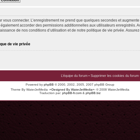
ur vous connecter. L’enregistrement ne prend que quelques secondes et augmente v
 également accorder des permissions additionnelles aux utilisateurs enregistrés. Av
issance de nos conditions d’utilisation et de notre politique de vie privée. Assurez-
ique de vie privée
L’équipe du forum
•
Supprimer les cookies du forum
Powered by
phpBB
© 2000, 2002, 2005, 2007 phpBB Group
Theme By WaterJetMedia
-=Designed By WaterJetMedia=-
© 2008 WaterJetMedia
Traduction par:
phpBB-fr.com
&
phpBB.biz