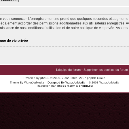
ur vous connecter. L’enregistrement ne prend que quelques secondes et augmente v
 également accorder des permissions additionnelles aux utilisateurs enregistrés. Av
issance de nos conditions d’utilisation et de notre politique de vie privée. Assurez-
ique de vie privée
L’équipe du forum
•
Supprimer les cookies du forum
Powered by
phpBB
© 2000, 2002, 2005, 2007 phpBB Group
Theme By WaterJetMedia
-=Designed By WaterJetMedia=-
© 2008 WaterJetMedia
Traduction par:
phpBB-fr.com
&
phpBB.biz