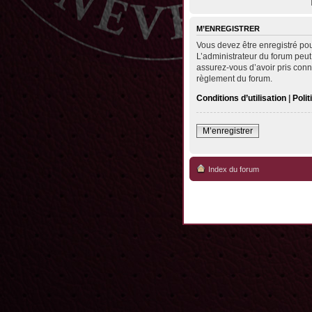
M’ENREGISTRER
Vous devez être enregistré po
L’administrateur du forum peut
assurez-vous d’avoir pris conna
règlement du forum.
Conditions d’utilisation
|
Polit
M’enregistrer
Index du forum