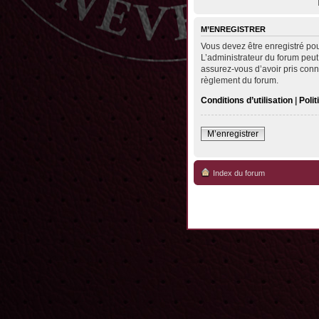
M’ENREGISTRER
Vous devez être enregistré po
L’administrateur du forum peut
assurez-vous d’avoir pris conna
règlement du forum.
Conditions d’utilisation
|
Polit
M’enregistrer
Index du forum