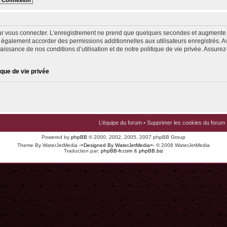
ur vous connecter. L’enregistrement ne prend que quelques secondes et augmente v
 également accorder des permissions additionnelles aux utilisateurs enregistrés. Av
issance de nos conditions d’utilisation et de notre politique de vie privée. Assurez-
ique de vie privée
L’équipe du forum
•
Supprimer les cookies du forum
Powered by
phpBB
© 2000, 2002, 2005, 2007 phpBB Group
Theme By WaterJetMedia
-=Designed By WaterJetMedia=-
© 2008 WaterJetMedia
Traduction par:
phpBB-fr.com
&
phpBB.biz