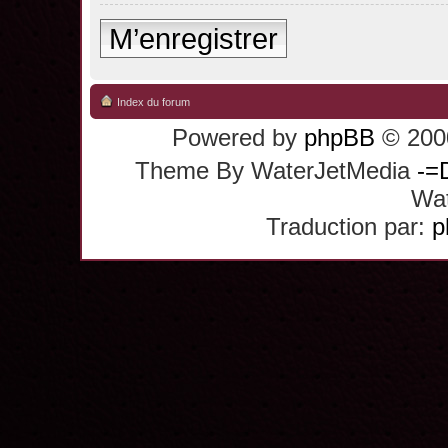
M’enregistrer
Index du forum
Powered by
phpBB
© 2000
Theme By WaterJetMedia
-=
Wat
Traduction par:
p