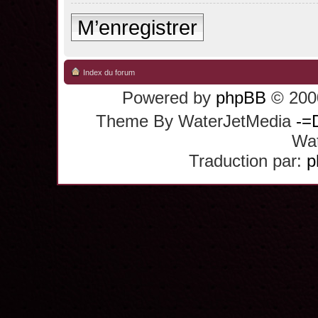
M’enregistrer
Index du forum
Powered by
phpBB
© 2000
Theme By WaterJetMedia
-=
Wat
Traduction par:
p