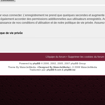
ur vous connecter. L’enregistrement ne prend que quelques secondes et augmente v
 également accorder des permissions additionnelles aux utilisateurs enregistrés. Av
issance de nos conditions d’utilisation et de notre politique de vie privée. Assurez-
ique de vie privée
L’équipe du forum
•
Supprimer les cookies du forum
Powered by
phpBB
© 2000, 2002, 2005, 2007 phpBB Group
Theme By WaterJetMedia
-=Designed By WaterJetMedia=-
© 2008 WaterJetMedia
Traduction par:
phpBB-fr.com
&
phpBB.biz