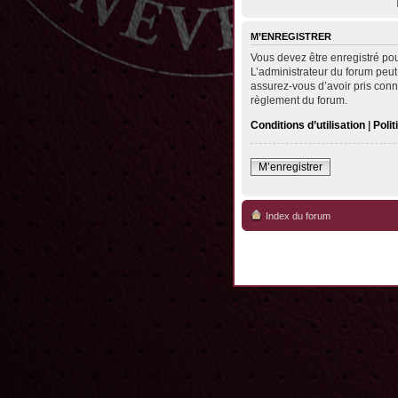
M’ENREGISTRER
Vous devez être enregistré po
L’administrateur du forum peut
assurez-vous d’avoir pris conna
règlement du forum.
Conditions d’utilisation
|
Polit
M’enregistrer
Index du forum