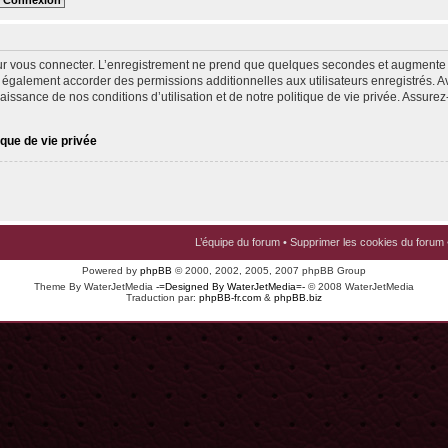
ur vous connecter. L’enregistrement ne prend que quelques secondes et augmente v
 également accorder des permissions additionnelles aux utilisateurs enregistrés. Av
issance de nos conditions d’utilisation et de notre politique de vie privée. Assurez-
ique de vie privée
L’équipe du forum
•
Supprimer les cookies du forum
Powered by
phpBB
© 2000, 2002, 2005, 2007 phpBB Group
Theme By WaterJetMedia
-=Designed By WaterJetMedia=-
© 2008 WaterJetMedia
Traduction par:
phpBB-fr.com
&
phpBB.biz