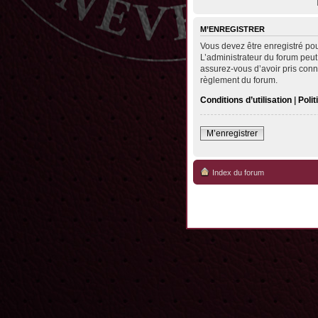
M’ENREGISTRER
Vous devez être enregistré po
L’administrateur du forum peut
assurez-vous d’avoir pris conna
règlement du forum.
Conditions d’utilisation
|
Polit
M’enregistrer
Index du forum