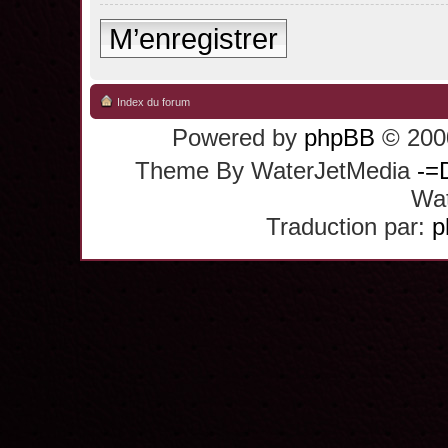
M’enregistrer
Index du forum
Powered by
phpBB
© 2000
Theme By WaterJetMedia
-=
Wat
Traduction par:
p