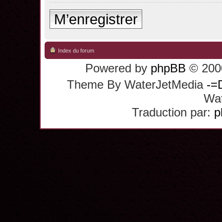
M’enregistrer
Index du forum
Powered by
phpBB
© 2000
Theme By WaterJetMedia
-=
Wat
Traduction par:
p