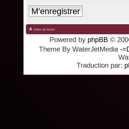
M’enregistrer
Index du forum
Powered by
phpBB
© 2000
Theme By WaterJetMedia
-=
Wat
Traduction par:
p