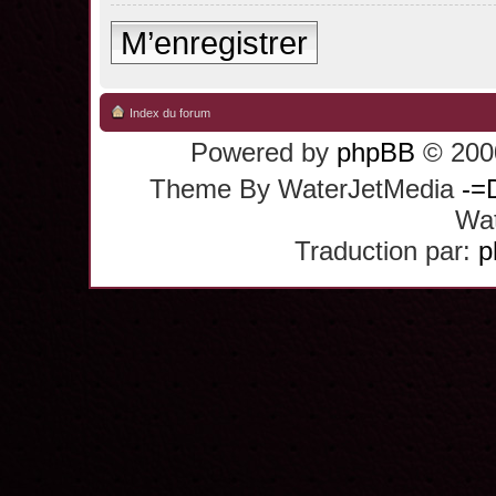
M’enregistrer
Index du forum
Powered by
phpBB
© 2000
Theme By WaterJetMedia
-=
Wat
Traduction par:
p