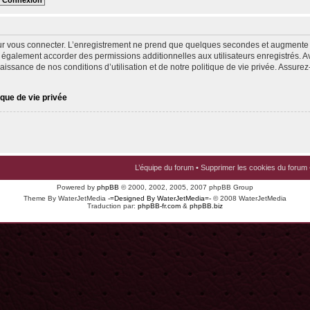
ur vous connecter. L’enregistrement ne prend que quelques secondes et augmente v
 également accorder des permissions additionnelles aux utilisateurs enregistrés. Av
issance de nos conditions d’utilisation et de notre politique de vie privée. Assurez-
ique de vie privée
L’équipe du forum
•
Supprimer les cookies du forum
Powered by
phpBB
© 2000, 2002, 2005, 2007 phpBB Group
Theme By WaterJetMedia
-=Designed By WaterJetMedia=-
© 2008 WaterJetMedia
Traduction par:
phpBB-fr.com
&
phpBB.biz