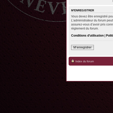
M’ENREGISTRER
Vous devez être enregistré po
L’administrateur du forum peut
assurez-vous d’avoir pris conna
règlement du forum.
Conditions d’utilisation
|
Polit
M’enregistrer
Index du forum