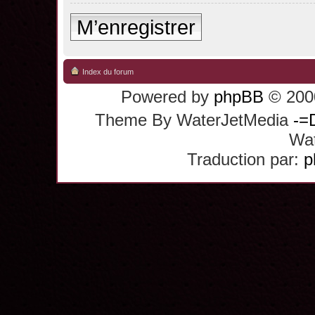
M’enregistrer
Index du forum
Powered by
phpBB
© 2000
Theme By WaterJetMedia
-=
Wat
Traduction par:
p