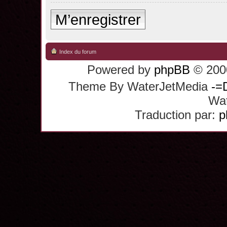
M’enregistrer
Index du forum
Powered by
phpBB
© 2000
Theme By WaterJetMedia
-=
Wat
Traduction par:
p