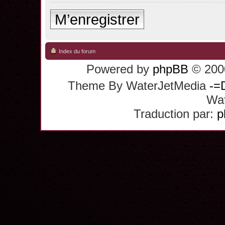
M’enregistrer
Index du forum
Powered by
phpBB
© 2000
Theme By WaterJetMedia
-=
Wat
Traduction par:
p