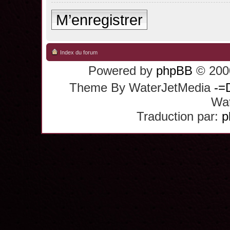
M’enregistrer
Index du forum
Powered by
phpBB
© 2000
Theme By WaterJetMedia
-=
Wat
Traduction par:
p