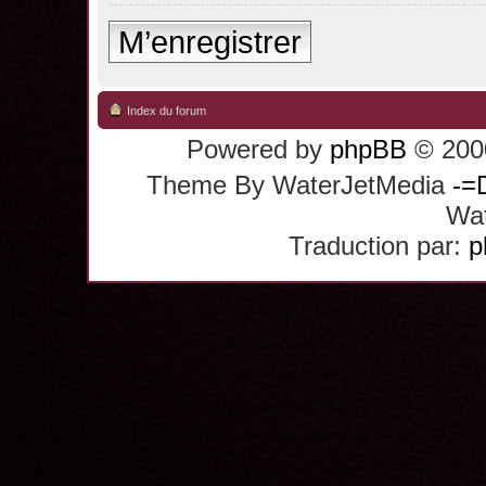
M’enregistrer
Index du forum
Powered by
phpBB
© 2000
Theme By WaterJetMedia
-=
Wat
Traduction par:
p