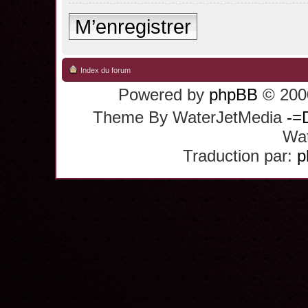
M’enregistrer
Index du forum
Powered by
phpBB
© 2000
Theme By WaterJetMedia
-=
Wat
Traduction par:
p