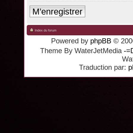
M’enregistrer
Index du forum
Powered by
phpBB
© 2000
Theme By WaterJetMedia
-=
Wat
Traduction par:
p