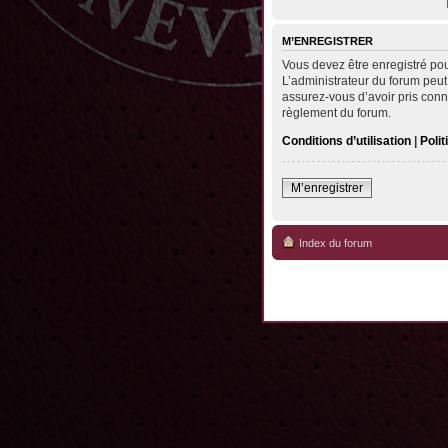
M’ENREGISTRER
Vous devez être enregistré po
L’administrateur du forum peut
assurez-vous d’avoir pris conna
règlement du forum.
Conditions d’utilisation
|
Polit
M’enregistrer
Index du forum