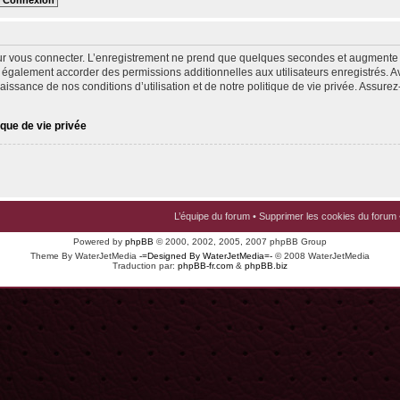
ur vous connecter. L’enregistrement ne prend que quelques secondes et augmente v
 également accorder des permissions additionnelles aux utilisateurs enregistrés. Av
issance de nos conditions d’utilisation et de notre politique de vie privée. Assurez-
ique de vie privée
L’équipe du forum
•
Supprimer les cookies du forum
Powered by
phpBB
© 2000, 2002, 2005, 2007 phpBB Group
Theme By WaterJetMedia
-=Designed By WaterJetMedia=-
© 2008 WaterJetMedia
Traduction par:
phpBB-fr.com
&
phpBB.biz