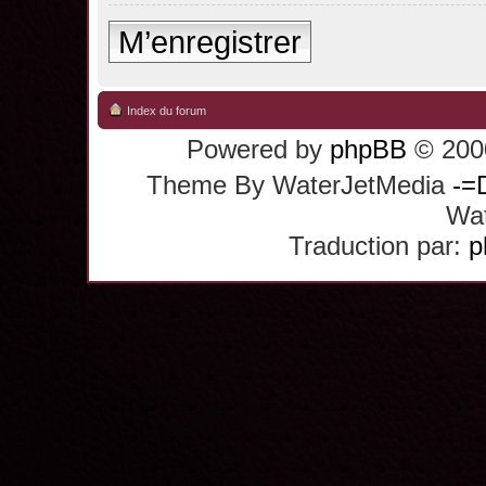
M’enregistrer
Index du forum
Powered by
phpBB
© 2000
Theme By WaterJetMedia
-=
Wat
Traduction par:
p