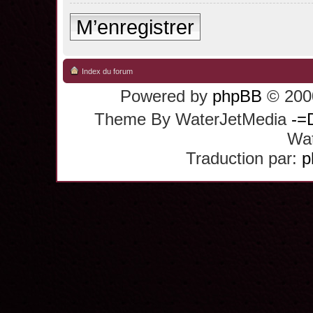
M’enregistrer
Index du forum
Powered by
phpBB
© 2000
Theme By WaterJetMedia
-=
Wat
Traduction par:
p