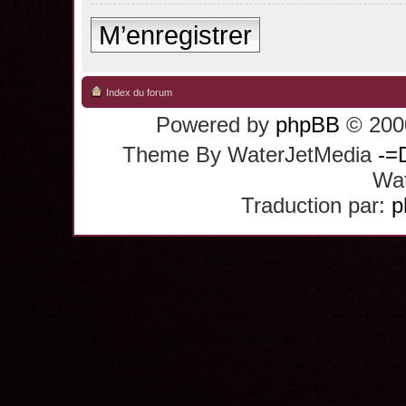
M’enregistrer
Index du forum
Powered by
phpBB
© 2000
Theme By WaterJetMedia
-=
Wat
Traduction par:
p