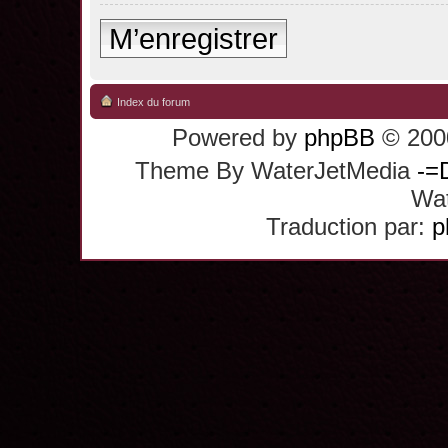
M’enregistrer
Index du forum
Powered by
phpBB
© 2000
Theme By WaterJetMedia
-=
Wat
Traduction par:
p