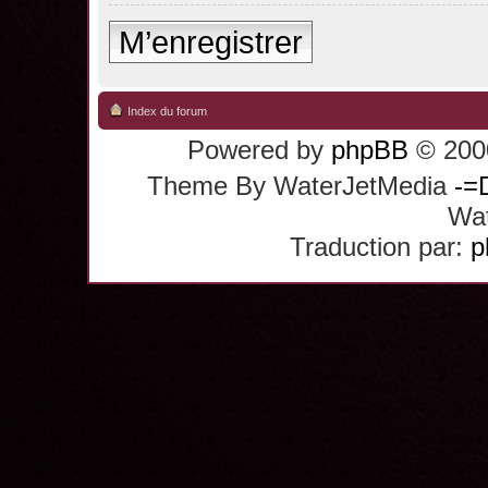
M’enregistrer
Index du forum
Powered by
phpBB
© 2000
Theme By WaterJetMedia
-=
Wat
Traduction par:
p