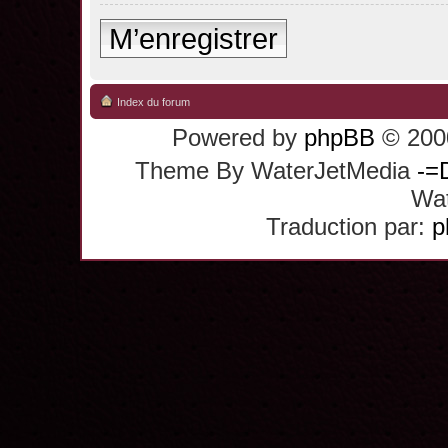
M’enregistrer
Index du forum
Powered by
phpBB
© 2000
Theme By WaterJetMedia
-=
Wat
Traduction par:
p