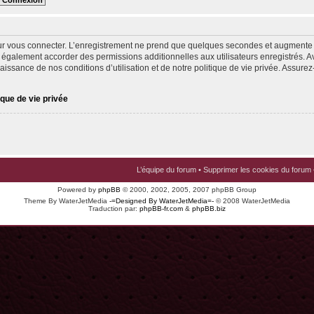
ur vous connecter. L’enregistrement ne prend que quelques secondes et augmente v
 également accorder des permissions additionnelles aux utilisateurs enregistrés. Av
issance de nos conditions d’utilisation et de notre politique de vie privée. Assurez-
ique de vie privée
L’équipe du forum
•
Supprimer les cookies du forum
Powered by
phpBB
© 2000, 2002, 2005, 2007 phpBB Group
Theme By WaterJetMedia
-=Designed By WaterJetMedia=-
© 2008 WaterJetMedia
Traduction par:
phpBB-fr.com
&
phpBB.biz