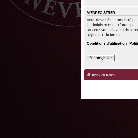
M’ENREGISTRER
Vous devez être enregistré po
L’administrateur du forum peut
assurez-vous d’avoir pris conna
règlement du forum.
Conditions d’utilisation
|
Polit
M’enregistrer
Index du forum