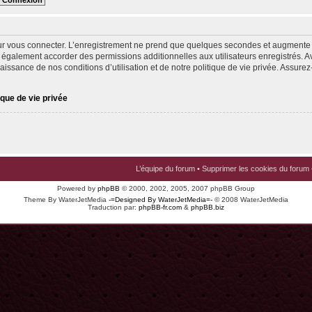
ur vous connecter. L’enregistrement ne prend que quelques secondes et augmente v
 également accorder des permissions additionnelles aux utilisateurs enregistrés. Av
issance de nos conditions d’utilisation et de notre politique de vie privée. Assurez-
ique de vie privée
L’équipe du forum
•
Supprimer les cookies du forum
Powered by
phpBB
© 2000, 2002, 2005, 2007 phpBB Group
Theme By WaterJetMedia
-=Designed By WaterJetMedia=-
© 2008 WaterJetMedia
Traduction par:
phpBB-fr.com
&
phpBB.biz