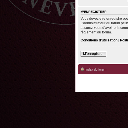
M’ENREGISTRER
Vous devez être enregistré po
L’administrateur du forum peut
assurez-vous d’avoir pris conna
règlement du forum.
Conditions d’utilisation
|
Polit
M’enregistrer
Index du forum