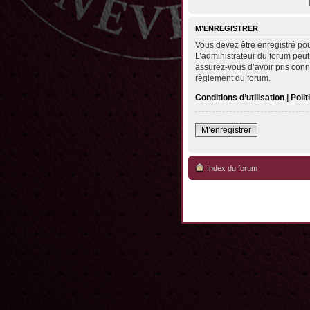
M’ENREGISTRER
Vous devez être enregistré po
L’administrateur du forum peut
assurez-vous d’avoir pris conna
règlement du forum.
Conditions d’utilisation
|
Polit
M’enregistrer
Index du forum