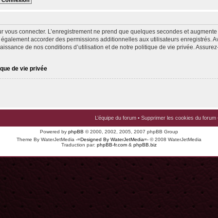
ur vous connecter. L’enregistrement ne prend que quelques secondes et augmente v
 également accorder des permissions additionnelles aux utilisateurs enregistrés. Av
issance de nos conditions d’utilisation et de notre politique de vie privée. Assurez-
ique de vie privée
L’équipe du forum
•
Supprimer les cookies du forum
Powered by
phpBB
© 2000, 2002, 2005, 2007 phpBB Group
Theme By WaterJetMedia
-=Designed By WaterJetMedia=-
© 2008 WaterJetMedia
Traduction par:
phpBB-fr.com
&
phpBB.biz